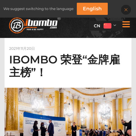
English
We suggest switching to the language
CN
2021年11月20日
IBOMBO 荣登“金牌雇
主榜”！