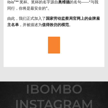
Ibis”** 奖杯。奖杯的名字源自
奥维德
的名句——“与我
同行，你将是最安全的”。
由此，我们正式加入了
国家劳动监察局官网上的金牌雇
主名单
，并被描述为
值得效仿的模范
。
IBOMBO
IBOMBO
INSTAGRAM
INSTAGRAM