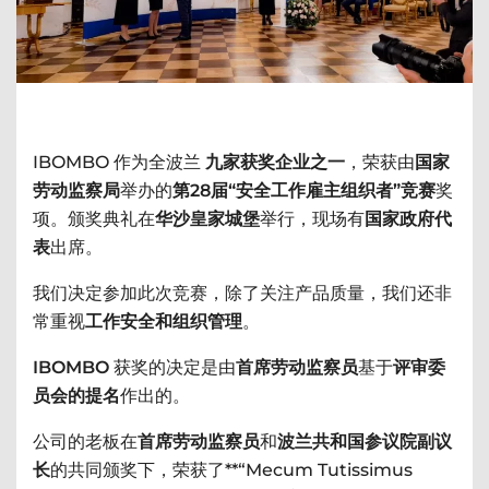
IBOMBO 作为全波兰
九家获奖企业之一
，荣获由
国家
劳动监察局
举办的
第28届“安全工作雇主组织者”竞赛
奖
项。颁奖典礼在
华沙皇家城堡
举行，现场有
国家政府代
表
出席。
我们决定参加此次竞赛，除了关注产品质量，我们还非
常重视
工作安全和组织管理
。
IBOMBO
获奖的决定是由
首席劳动监察员
基于
评审委
员会的提名
作出的。
公司的老板在
首席劳动监察员
和
波兰共和国参议院副议
长
的共同颁奖下，荣获了**“Mecum Tutissimus